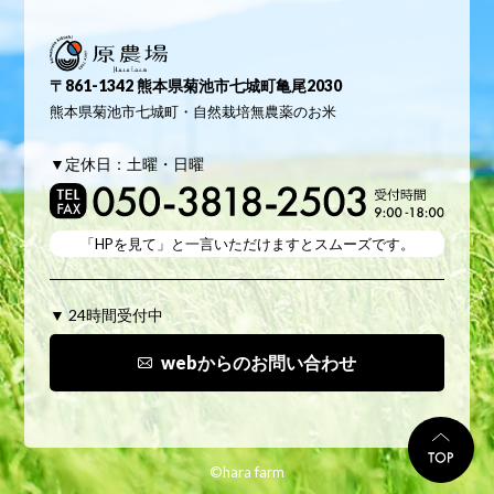
原農場
〒861-1342 熊本県菊池市七城町亀尾2030
熊本県菊池市七城町・自然栽培無農薬のお米
▼定休日：土曜・日曜
「HPを見て」と
一言いただけますとスムーズです。
▼ 24時間受付中
webからのお問い合わせ
TO
©hara farm