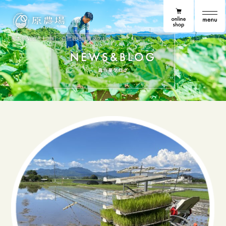
online shop
原農場
原農場便り
熊本県菊池市七城町・自然栽培無農薬のお米