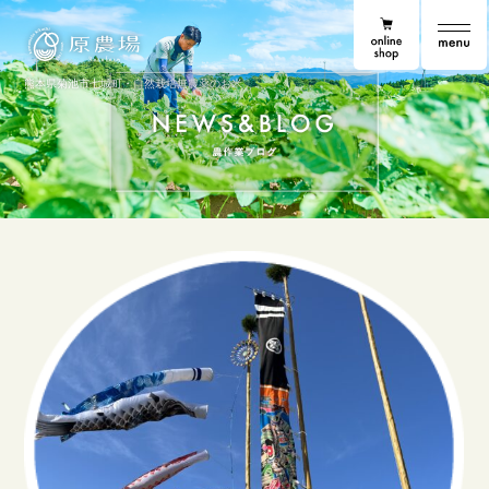
online shop
原農場
原農場便り
熊本県菊池市七城町・自然栽培無農薬のお米