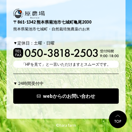
原農場
〒861-1342 熊本県菊池市七城町亀尾2030
熊本県菊池市七城町・自然栽培無農薬のお米
▼定休日：土曜・日曜
「HPを見て」と
一言いただけますとスムーズです。
▼ 24時間受付中
webからのお問い合わせ
TO
©hara farm