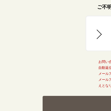
ご不
お問い
自動返
メール
メール
えとな