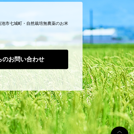
菊池市七城町・自然栽培無農薬のお米
からのお問い合わせ
T