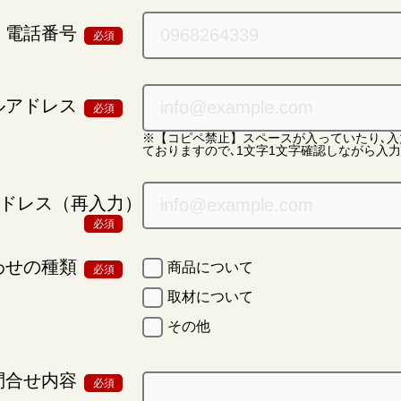
電話番号
必須
ルアドレス
必須
※【コピペ禁止】スペースが入っていたり､入
ておりますので､1文字1文字確認しながら入力
ドレス（再入力）
必須
わせの種類
商品について
必須
取材について
その他
問合せ内容
必須