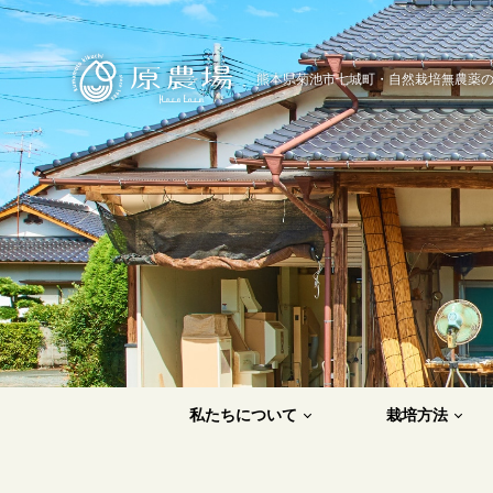
原農場
熊本県菊池市七城町・自然栽培無農薬
私たちについて
栽培方法