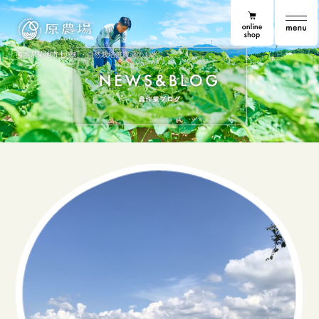
online shop
原農場
原農場便り
熊本県菊池市七城町・自然栽培無農薬のお米