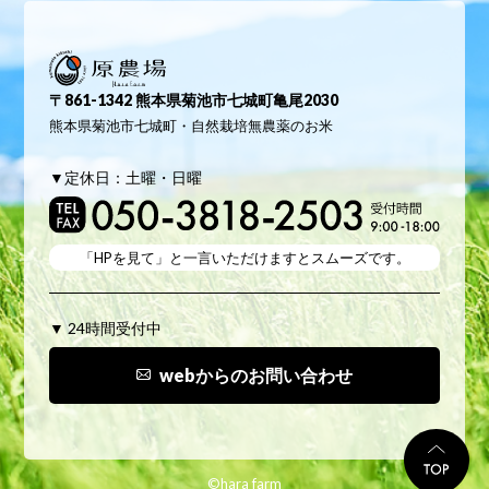
原農場
〒861-1342 熊本県菊池市七城町亀尾2030
熊本県菊池市七城町・自然栽培無農薬のお米
▼定休日：土曜・日曜
「HPを見て」と
一言いただけますとスムーズです。
▼ 24時間受付中
webからのお問い合わせ
TO
©hara farm