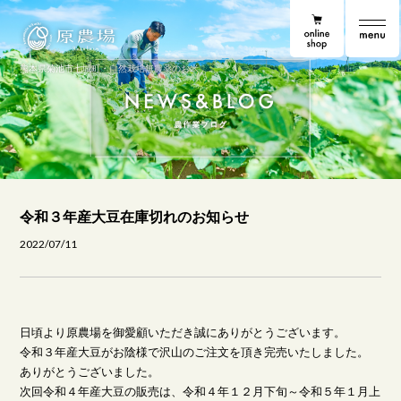
online shop
原農場
原農場便り
熊本県菊池市七城町・自然栽培無農薬のお米
令和３年産大豆在庫切れのお知らせ
2022/07/11
日頃より原農場を御愛顧いただき誠にありがとうございます。
令和３年産大豆がお陰様で沢山のご注文を頂き完売いたしました。
ありがとうございました。
次回令和４年産大豆の販売は、令和４年１２月下旬～令和５年１月上