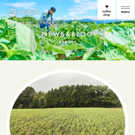
online shop
原農場
原農場便り
熊本県菊池市七城町・自然栽培無農薬のお米