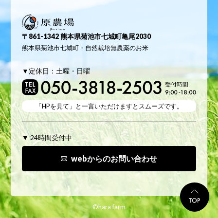
原農場
〒861-1342 熊本県菊池市七城町亀尾2030
熊本県菊池市七城町・自然栽培無農薬のお米
▼定休日：土曜・日曜
「HPを見て」と
一言いただけますとスムーズです。
▼ 24時間受付中
webからのお問い合わせ
TO
©hara farm