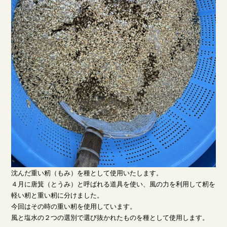
沈んだ重い籾（もみ）を種として使用いたします。
４月に唐箕（とうみ）と呼ばれる道具を使い、風の力を利用して籾を
軽い籾と重い籾に分けました。
今回はその時の重い籾を使用しています。
風と塩水の２つの選別で選び抜かれたものを種として使用します。