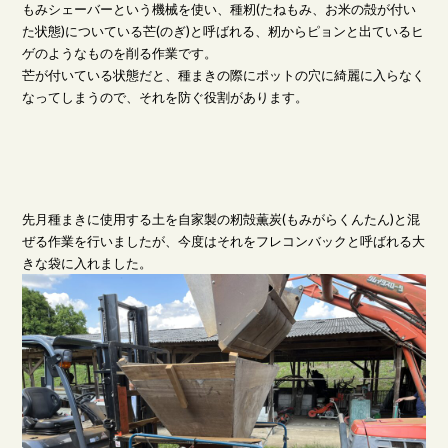
もみシェーバーという機械を使い、種籾(たねもみ、お米の殻が付い
た状態)についている芒(のぎ)と呼ばれる、籾からピョンと出ているヒ
ゲのようなものを削る作業です。
芒が付いている状態だと、種まきの際にポットの穴に綺麗に入らなく
なってしまうので、それを防ぐ役割があります。
先月種まきに使用する土を自家製の籾殻薫炭(もみがらくんたん)と混
ぜる作業を行いましたが、今度はそれをフレコンバックと呼ばれる大
きな袋に入れました。