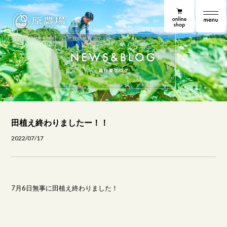
online shop
原農場
原農場便り
熊本県菊池市七城町・自然栽培無農薬のお米
田植え終わりましたー！！
2022/07/17
7月6日無事に田植え終わりました！