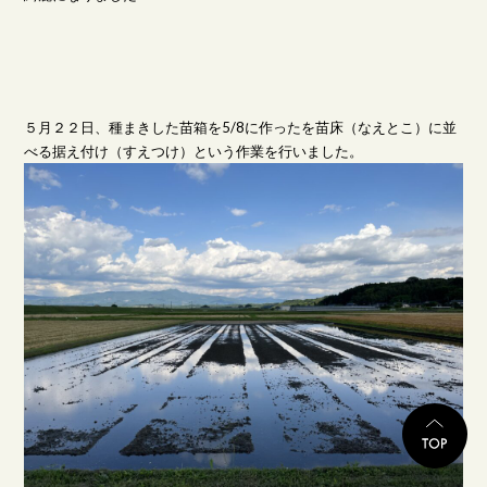
５月２２日、種まきした苗箱を5/8に作ったを苗床（なえとこ）に並
べる据え付け（すえつけ）という作業を行いました。
TO