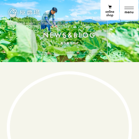
online shop
原農場
原農場便り
熊本県菊池市七城町・自然栽培無農薬のお米