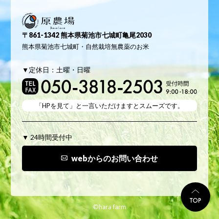
原農場
〒861-1342 熊本県菊池市七城町亀尾2030
熊本県菊池市七城町・自然栽培無農薬のお米
▼定休日：土曜・日曜
「HPを見て」と
一言いただけますとスムーズです。
▼ 24時間受付中
webからのお問い合わせ
TO
©hara farm