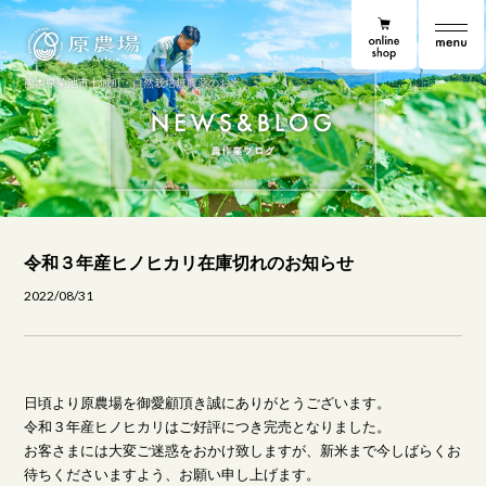
online shop
原農場
原農場便り
熊本県菊池市七城町・自然栽培無農薬のお米
令和３年産ヒノヒカリ在庫切れのお知らせ
2022/08/31
日頃より原農場を御愛顧頂き誠にありがとうございます。
令和３年産ヒノヒカリはご好評につき完売となりました。
お客さまには大変ご迷惑をおかけ致しますが、新米まで今しばらくお
待ちくださいますよう、お願い申し上げます。