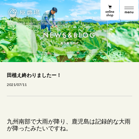
online shop
原農場
原農場便り
熊本県菊池市七城町・自然栽培無農薬のお米
田植え終わりましたー！
2021/07/11
九州南部で大雨が降り、鹿児島は記録的な大雨
が降ったみたいですね。