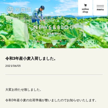
online shop
原農場
原農場便り
熊本県菊池市七城町・自然栽培無農薬のお米
令和3年産小麦入荷しました。
2021/06/05
大変お待たせ致しました。
令和3年産小麦の出荷準備が整いましたのでお知らせいたします。