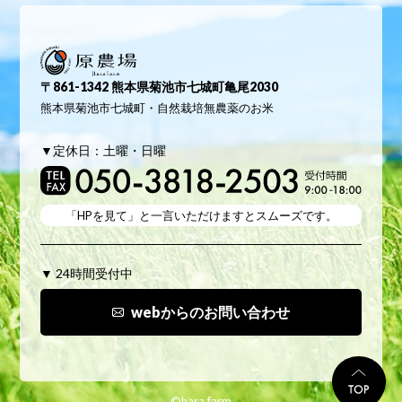
原農場
〒861-1342 熊本県菊池市七城町亀尾2030
熊本県菊池市七城町・自然栽培無農薬のお米
▼定休日：土曜・日曜
「HPを見て」と
一言いただけますとスムーズです。
▼ 24時間受付中
webからのお問い合わせ
TO
©hara farm