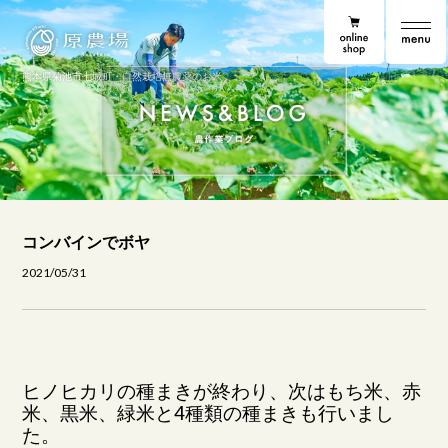
online shop
原農場
原農場便り
熊本県菊池市七城町・自然栽培無農薬のお米
コンバインでボヤ
2021/05/31
ヒノヒカリの種まきが終わり、次はもち米、赤
米、黒米、緑米と4種類の種まきも行いまし
た。