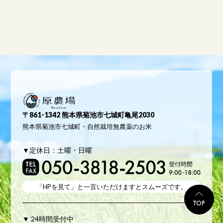
原農場
〒861-1342 熊本県菊池市七城町亀尾2030
熊本県菊池市七城町・自然栽培無農薬のお米
▼定休日：土曜・日曜
「HPを見て」と
一言いただけますとスムーズです。
TO
▼ 24時間受付中