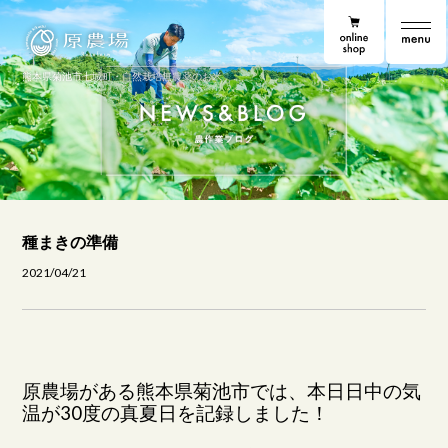
online shop
原農場
原農場便り
熊本県菊池市七城町・自然栽培無農薬のお米
種まきの準備
2021/04/21
原農場がある熊本県菊池市では、本日日中の気
温が30度の真夏日を記録しました！