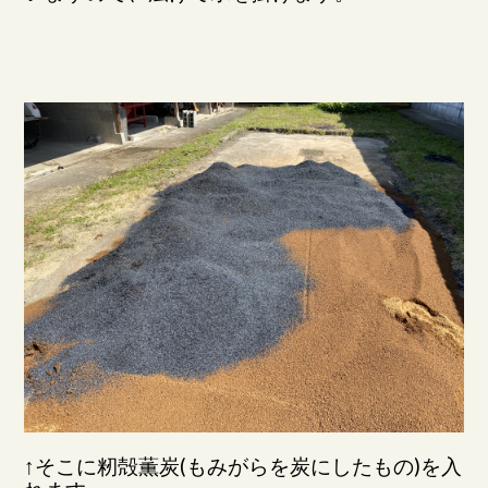
↑そこに籾殻薫炭(もみがらを炭にしたもの)を入