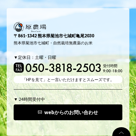
原農場
〒861-1342 熊本県菊池市七城町亀尾2030
熊本県菊池市七城町・自然栽培無農薬のお米
▼定休日：土曜・日曜
「HPを見て」と
一言いただけますとスムーズです。
▼ 24時間受付中
webからのお問い合わせ
TO