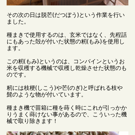
その次の日は脱芒(だつぼう)という作業を行い
ました。
種まきで使用するのは、玄米ではなく、先程話
にもあった殻が付いた状態の籾(もみ)を使用し
ます。
この籾(もみ)というのは、コンバインというお
米を収穫する機械で収穫し乾燥させた状態のも
のです。
籾には枝梗(しこう)や芒(のぎ)と呼ばれる枝や
髭のような物が付いています。
種まき機で苗箱に種を蒔く時にこれが引っかか
りうまく蒔けない事があるので、こういった機
械で取り除きます！