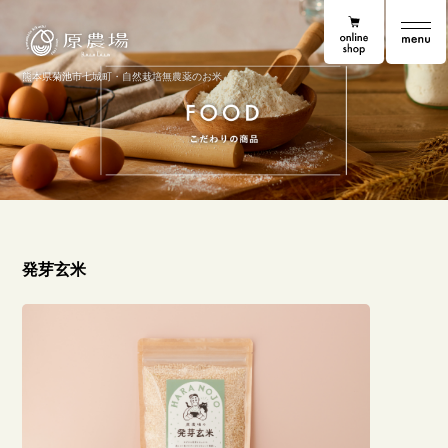
online shop
原農場
こだわりの
熊本県菊池市七城町・自然栽培無農薬のお米
発芽玄米